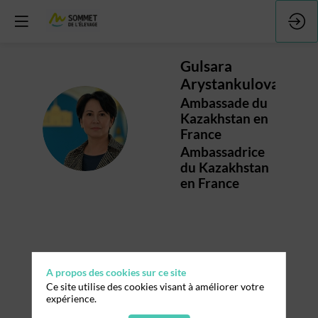
Gulsara
Arystankulova
Ambassade du
Kazakhstan en
GA
France
Ambassadrice
du Kazakhstan
en France
Ses
A propos des cookies sur ce site
sessions
Ce site utilise des cookies visant à améliorer votre
expérience.