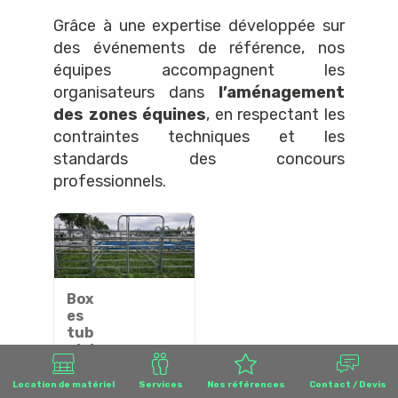
Grâce à une expertise développée sur
des événements de référence, nos
équipes accompagnent les
organisateurs dans
l’aménagement
des zones équines
, en respectant les
contraintes techniques et les
standards des concours
professionnels.
Box
es
tub
ulai
re
Location de matériel
Services
Nos références
Contact / Devis